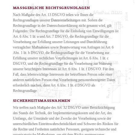
MASSGEBLICHE RECHTSGRUNDLAGEN
Nach Maßgabe des Art. 13 DSGVO teilen wir Ihnen die
Rechtsgrundlagen unserer Datenverarbeitungen mit. Sofern die
Rechtsgrundlage in der Datenschutzerklärung nicht genannt wird, gilt
Folgendes: Die Rechtsgrundlage für die Einholung von Einwilligungen ist
Art. 6 Abs. 1 lit. a und Art. 7 DSGVO, die Rechtsgrundlage für die
Verarbeitung zur Erfüllung unserer Leistungen und Durchführung
vertraglicher Maßnahmen sowie Beantwortung von Anfragen ist Art. 6
Abs. 1 lit. b DSGVO, die Rechtsgrundlage für die Verarbeitung zur
Erfüllung unserer rechtlichen Verpflichtungen ist Art. 6 Abs. 1 lit. c
DSGVO, und die Rechtsgrundlage für die Verarbeitung zur Wahrung
unserer berechtigten Interessen ist Art. 6 Abs. 1 lit. f DSGVO. Für den
Fall, dass lebenswichtige Interessen der betroffenen Person oder einer
anderen natürlichen Person eine Verarbeitung personenbezogener Daten
erforderlich machen, dient Art. 6 Abs. 1 lit. d DSGVO als
Rechtsgrundlage.
SICHERHEITSMASSNAHMEN
Wir treffen nach Maßgabe des Art. 32 DSGVO unter Berücksichtigung
des Stands der Technik, der Implementierungskosten und der Art, des
Umfangs, der Umstände und der Zwecke der Verarbeitung sowie der
unterschiedlichen Eintrittswahrscheinlichkeit und Schwere des Risikos für
die Rechte und Freiheiten natürlicher Personen, geeignete technische und
organisatorische Maßnahmen, um ein dem Risiko angemessenes