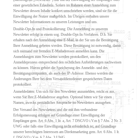
einer gesetzlichen Erlaubnis. Sofern im Rahmen einer Anmeldung zum
Newsletter dessen Inhalte konkret umschrieben werden, sind sie für die
Einwilligung der Nutzer maßgeblich. Im Übrigen enthalten unsere
Newsletter Informationen zu unseren Leistungen und uns.
Double-Opt-In und Protokollierung: Die Anmeldung zu unserem
Newsletter erfolgt in einem sog. Double-Opt-In-Verfahren. D.h. Sie
erhalten nach der Anmeldung eine E-Mail, in der Sie um die Bestätigung
Ihrer Anmeldung gebeten werden. Diese Bestätigung ist notwendig, damit
sich niemand mit fremden E-Mailadressen anmelden kann. Die
Anmeldungen zum Newsletter werden protokolliert, um den
Anmeldeprozess entsprechend den rechtlichen Anforderungen nachweisen
zu können. Hierzu gehört die Speicherung des Anmelde- und des
Bestätigungszeitpunkts, als auch der IP-Adresse. Ebenso werden die
Änderungen Ihrer bei dem Versanddienstleister gespeicherten Daten
protokolliert.
Anmeldedaten: Um sich für den Newsletter anzumelden, reicht es aus,
wenn Sie Ihre E-Mailadresse angeben. Optional bitten wir Sie einen
Namen, zwecks persönlicher Ansprache im Newsletters anzugeben.
Der Versand des Newsletters und die mit ihm verbundene
Erfolgsmessung erfolgen auf Grundlage einer Einwilligung der
Empfänger gem. Art. 6 Abs. 1 lit. a, Art. 7 DSGVO i.V.m § 7 Abs. 2 Nr. 3
UWG oder falls eine Einwilligung nicht erforderlich ist, auf Grundlage
unserer berechtigten Interessen am Direktmarketing gem. Art. 6 Abs. 1 lt.
f. DSGVO i.V.m. § 7 Abs. 3 UWG.