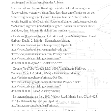
nachfolgend verlinkten Angaben der Anbieter.
Auch im Fall von Auskunftsanfragen und der Geltendmachung von
Nutzerrechten, weisen wir darauf hin, dass diese am effektivsten bei den
Anbietern geltend gemacht werden können. Nur die Anbieter haben
jeweils Zugriff auf die Daten der Nutzer und können direkt entsprechende
Maßnahmen ergreifen und Auskünfte geben. Sollten Sie dennoch Hilfe
benötigen, dann können Sie sich an uns wenden.
– Facebook (Facebook Ireland Ltd., 4 Grand Canal Square, Grand Canal
Harbour, Dublin 2, Irland) – Datenschutzerklärung:
https://www.facebook.com/about/privacy/, Opt-Out:
https://www.facebook.com/settings?tab=ads und
http://www.youronlinechoices.com, Privacy Shield:
https://www.privacyshield.gov/participant?
id=a2zt0000000GnywAAC&status=Active.
– Google/ YouTube (Google LLC, 1600 Amphitheatre Parkway,
Mountain View, CA 94043, USA) – Datenschutzerklärung:
https://policies.google.com/privacy, Opt-Out:
https://adssettings.google.com/authenticated, Privacy Shield:
https://www.privacyshield.gov/participant?
id=a2zt000000001L5AAI&status=Active.
– Instagram (Instagram Inc., 1601 Willow Road, Menlo Park, CA, 94025,
USA) – Datenschutzerklärung/ Opt-Out:
http://instagram.com/about/legal/privacy/.