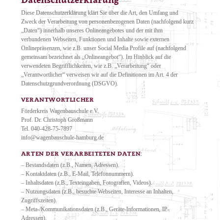
Diese Datenschutzerklärung klärt Sie über die Art, den Umfang und
Zweck der Verarbeitung von personenbezogenen Daten (nachfolgend kurz
„Daten“) innerhalb unseres Onlineangebotes und der mit ihm
verbundenen Webseiten, Funktionen und Inhalte sowie externen
Onlinepräsenzen, wie z.B. unser Social Media Profile auf (nachfolgend
gemeinsam bezeichnet als „Onlineangebot“). Im Hinblick auf die
verwendeten Begrifflichkeiten, wie z.B. „Verarbeitung“ oder
„Verantwortlicher“ verweisen wir auf die Definitionen im Art. 4 der
Datenschutzgrundverordnung (DSGVO).
VERANTWORTLICHER
Förderkreis Wagenbauschule e.V.
Prof. Dr. Christoph Großmann
Tel. 040-428-75-7897
info@wagenbauschule-hamburg.de
ARTEN DER VERARBEITETEN DATEN:
– Bestandsdaten (z.B., Namen, Adressen).
– Kontaktdaten (z.B., E-Mail, Telefonnummern).
– Inhaltsdaten (z.B., Texteingaben, Fotografien, Videos).
– Nutzungsdaten (z.B., besuchte Webseiten, Interesse an Inhalten,
Zugriffszeiten).
– Meta-/Kommunikationsdaten (z.B., Geräte-Informationen, IP-
Adressen).