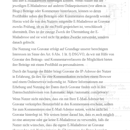
und ihre E-Mailadressen hinterlegen können. Wenn Nutzer mit der
jeweiligen E-Mailadresse auf anderen Onlinepräsenzen (vor allem in
Blogs) Beiträge oder Kommentare hinterlassen, können so deren
Profilbilder neben den Beiträgen oder Kommentaren dargestellt werden.
Hierzu wird die von den Nutzern mitgeteilte E-Mailadresse an Gravatar
zwecks Prüfung, ob zu ihr ein Profil gespeichert ist, verschlüsselt
übermittelt. Dies ist der einzige Zweck der Übermittlung der E-
Mailadresse und sie wird nicht für andere Zwecke verwendet, sondern
danach gelöscht.
Die Nutzung von Gravatar erfolgt auf Grundlage unserer berechtigten
Interessen im Sinne des Art. 6 Abs. 1 lit. f) DSGVO, da wir mit Hilfe von
Gravatar den Beitrags- und Kommentarverfassern die Möglichkeit bieten
ihre Beiträge mit einem Profilbild zu personalisieren.
Durch die Anzeige der Bilder bringt Gravatar die IP-Adresse der Nutzer
in Erfahrung, da dies für eine Kommunikation zwischen einem Browser
und einem Onlineservice notwendig ist. Nähere Informationen zur
Erhebung und Nutzung der Daten durch Gravatar finden sich in den
Datenschutzhinweisen von Automattic: https://automattic.com/privacy/.
Wenn Nutzer nicht möchten, dass ein mit Ihrer E-Mail-Adresse bei
Gravatar verknüpftes Benutzerbild in den Kommentaren erscheint, sollten
Sie zum Kommentieren eine E-Mail-Adresse nutzen, welche nicht bei
Gravatar hinterlegt ist. Wir weisen ferner darauf hin, dass es auch möglich
ist eine anonyme oder gar keine E-Mailadresse zu verwenden, falls die
Nutzer nicht wünschen, dass die eigene E-Mailadresse an Gravatar