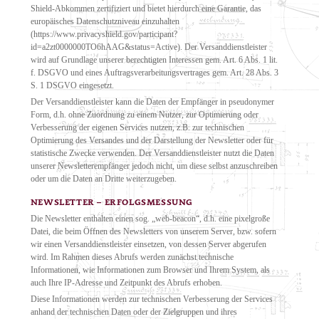
Shield-Abkommen zertifiziert und bietet hierdurch eine Garantie, das
europäisches Datenschutzniveau einzuhalten
(https://www.privacyshield.gov/participant?
id=a2zt0000000TO6hAAG&status=Active). Der Versanddienstleister
wird auf Grundlage unserer berechtigten Interessen gem. Art. 6 Abs. 1 lit.
f. DSGVO und eines Auftragsverarbeitungsvertrages gem. Art. 28 Abs. 3
S. 1 DSGVO eingesetzt.
Der Versanddienstleister kann die Daten der Empfänger in pseudonymer
Form, d.h. ohne Zuordnung zu einem Nutzer, zur Optimierung oder
Verbesserung der eigenen Services nutzen, z.B. zur technischen
Optimierung des Versandes und der Darstellung der Newsletter oder für
statistische Zwecke verwenden. Der Versanddienstleister nutzt die Daten
unserer Newsletterempfänger jedoch nicht, um diese selbst anzuschreiben
oder um die Daten an Dritte weiterzugeben.
NEWSLETTER – ERFOLGSMESSUNG
Die Newsletter enthalten einen sog. „web-beacon“, d.h. eine pixelgroße
Datei, die beim Öffnen des Newsletters von unserem Server, bzw. sofern
wir einen Versanddienstleister einsetzen, von dessen Server abgerufen
wird. Im Rahmen dieses Abrufs werden zunächst technische
Informationen, wie Informationen zum Browser und Ihrem System, als
auch Ihre IP-Adresse und Zeitpunkt des Abrufs erhoben.
Diese Informationen werden zur technischen Verbesserung der Services
anhand der technischen Daten oder der Zielgruppen und ihres