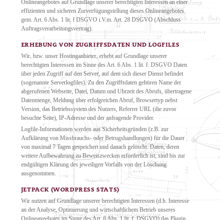
Onlineangebotes auf Grundlage unserer berechtigten Interessen an einer
effizienten und sicheren Zurverfügungstellung dieses Onlineangebotes
gem. Art. 6 Abs. 1 lit. f DSGVO i.V.m. Art. 28 DSGVO (Abschluss
Auftragsverarbeitungsvertrag).
ERHEBUNG VON ZUGRIFFSDATEN UND LOGFILES
Wir, bzw. unser Hostinganbieter, erhebt auf Grundlage unserer
berechtigten Interessen im Sinne des Art. 6 Abs. 1 lit. f. DSGVO Daten
über jeden Zugriff auf den Server, auf dem sich dieser Dienst befindet
(sogenannte Serverlogfiles). Zu den Zugriffsdaten gehören Name der
abgerufenen Webseite, Datei, Datum und Uhrzeit des Abrufs, übertragene
Datenmenge, Meldung über erfolgreichen Abruf, Browsertyp nebst
Version, das Betriebssystem des Nutzers, Referrer URL (die zuvor
besuchte Seite), IP-Adresse und der anfragende Provider.
Logfile-Informationen werden aus Sicherheitsgründen (z.B. zur
Aufklärung von Missbrauchs- oder Betrugshandlungen) für die Dauer
von maximal 7 Tagen gespeichert und danach gelöscht. Daten, deren
weitere Aufbewahrung zu Beweiszwecken erforderlich ist, sind bis zur
endgültigen Klärung des jeweiligen Vorfalls von der Löschung
ausgenommen.
JETPACK (WORDPRESS STATS)
Wir nutzen auf Grundlage unserer berechtigten Interessen (d.h. Interesse
an der Analyse, Optimierung und wirtschaftlichem Betrieb unseres
Onlineangebotes im Sinne des Art. 6 Abs. 1 lit. f. DSGVO) das Plugin