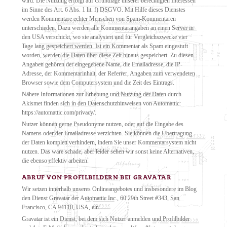
wird. Die Nutzung erfolgt auf Grundlage unserer berechtigten Interessen
im Sinne des Art. 6 Abs. 1 lit. f) DSGVO. Mit Hilfe dieses Dienstes
werden Kommentare echter Menschen von Spam-Kommentaren
unterschieden. Dazu werden alle Kommentarangaben an einen Server in
den USA verschickt, wo sie analysiert und für Vergleichszwecke vier
Tage lang gespeichert werden. Ist ein Kommentar als Spam eingestuft
worden, werden die Daten über diese Zeit hinaus gespeichert. Zu diesen
Angaben gehören der eingegebene Name, die Emailadresse, die IP-
Adresse, der Kommentarinhalt, der Referrer, Angaben zum verwendeten
Browser sowie dem Computersystem und die Zeit des Eintrags.
Nähere Informationen zur Erhebung und Nutzung der Daten durch
Akismet finden sich in den Datenschutzhinweisen von Automattic:
https://automattic.com/privacy/.
Nutzer können gerne Pseudonyme nutzen, oder auf die Eingabe des
Namens oder der Emailadresse verzichten. Sie können die Übertragung
der Daten komplett verhindern, indem Sie unser Kommentarsystem nicht
nutzen. Das wäre schade, aber leider sehen wir sonst keine Alternativen,
die ebenso effektiv arbeiten.
ABRUF VON PROFILBILDERN BEI GRAVATAR
Wir setzen innerhalb unseres Onlineangebotes und insbesondere im Blog
den Dienst Gravatar der Automattic Inc., 60 29th Street #343, San
Francisco, CA 94110, USA, ein.
Gravatar ist ein Dienst, bei dem sich Nutzer anmelden und Profilbilder