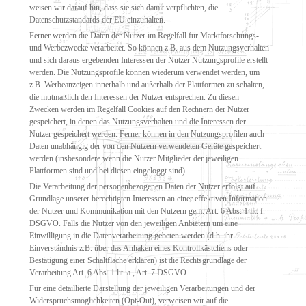
weisen wir darauf hin, dass sie sich damit verpflichten, die
Datenschutzstandards der EU einzuhalten.
Ferner werden die Daten der Nutzer im Regelfall für Marktforschungs-
und Werbezwecke verarbeitet. So können z.B. aus dem Nutzungsverhalten
und sich daraus ergebenden Interessen der Nutzer Nutzungsprofile erstellt
werden. Die Nutzungsprofile können wiederum verwendet werden, um
z.B. Werbeanzeigen innerhalb und außerhalb der Plattformen zu schalten,
die mutmaßlich den Interessen der Nutzer entsprechen. Zu diesen
Zwecken werden im Regelfall Cookies auf den Rechnern der Nutzer
gespeichert, in denen das Nutzungsverhalten und die Interessen der
Nutzer gespeichert werden. Ferner können in den Nutzungsprofilen auch
Daten unabhängig der von den Nutzern verwendeten Geräte gespeichert
werden (insbesondere wenn die Nutzer Mitglieder der jeweiligen
Plattformen sind und bei diesen eingeloggt sind).
Die Verarbeitung der personenbezogenen Daten der Nutzer erfolgt auf
Grundlage unserer berechtigten Interessen an einer effektiven Information
der Nutzer und Kommunikation mit den Nutzern gem. Art. 6 Abs. 1 lit. f.
DSGVO. Falls die Nutzer von den jeweiligen Anbietern um eine
Einwilligung in die Datenverarbeitung gebeten werden (d.h. ihr
Einverständnis z.B. über das Anhaken eines Kontrollkästchens oder
Bestätigung einer Schaltfläche erklären) ist die Rechtsgrundlage der
Verarbeitung Art. 6 Abs. 1 lit. a., Art. 7 DSGVO.
Für eine detaillierte Darstellung der jeweiligen Verarbeitungen und der
Widerspruchsmöglichkeiten (Opt-Out), verweisen wir auf die