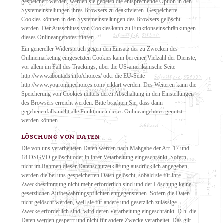
gespeichert werden, werden sie gebeten die entsprechende Option in den
Systemeinstellungen ihres Browsers zu deaktivieren. Gespeicherte
Cookies können in den Systemeinstellungen des Browsers gelöscht
werden. Der Ausschluss von Cookies kann zu Funktionseinschränkungen
dieses Onlineangebotes führen.
Ein genereller Widerspruch gegen den Einsatz der zu Zwecken des
Onlinemarketing eingesetzten Cookies kann bei einer Vielzahl der Dienste,
vor allem im Fall des Trackings, über die US-amerikanische Seite
http://www.aboutads.info/choices/ oder die EU-Seite
http://www.youronlinechoices.com/ erklärt werden. Des Weiteren kann die
Speicherung von Cookies mittels deren Abschaltung in den Einstellungen
des Browsers erreicht werden. Bitte beachten Sie, dass dann
gegebenenfalls nicht alle Funktionen dieses Onlineangebotes genutzt
werden können.
LÖSCHUNG VON DATEN
Die von uns verarbeiteten Daten werden nach Maßgabe der Art. 17 und
18 DSGVO gelöscht oder in ihrer Verarbeitung eingeschränkt. Sofern
nicht im Rahmen dieser Datenschutzerklärung ausdrücklich angegeben,
werden die bei uns gespeicherten Daten gelöscht, sobald sie für ihre
Zweckbestimmung nicht mehr erforderlich sind und der Löschung keine
gesetzlichen Aufbewahrungspflichten entgegenstehen. Sofern die Daten
nicht gelöscht werden, weil sie für andere und gesetzlich zulässige
Zwecke erforderlich sind, wird deren Verarbeitung eingeschränkt. D.h. die
Daten werden gesperrt und nicht für andere Zwecke verarbeitet. Das gilt