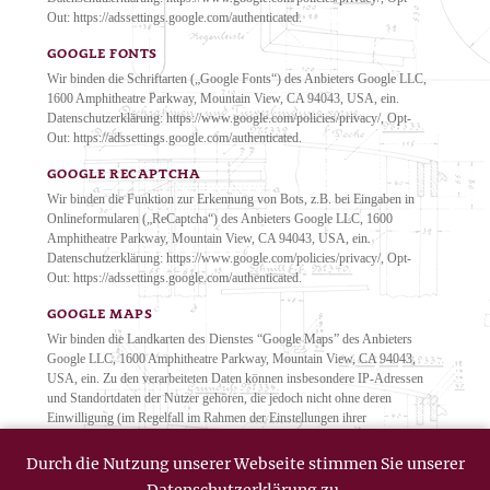
Out: https://adssettings.google.com/authenticated.
GOOGLE FONTS
Wir binden die Schriftarten („Google Fonts“) des Anbieters Google LLC,
1600 Amphitheatre Parkway, Mountain View, CA 94043, USA, ein.
Datenschutzerklärung: https://www.google.com/policies/privacy/, Opt-
Out: https://adssettings.google.com/authenticated.
GOOGLE RECAPTCHA
Wir binden die Funktion zur Erkennung von Bots, z.B. bei Eingaben in
Onlineformularen („ReCaptcha“) des Anbieters Google LLC, 1600
Amphitheatre Parkway, Mountain View, CA 94043, USA, ein.
Datenschutzerklärung: https://www.google.com/policies/privacy/, Opt-
Out: https://adssettings.google.com/authenticated.
GOOGLE MAPS
Wir binden die Landkarten des Dienstes “Google Maps” des Anbieters
Google LLC, 1600 Amphitheatre Parkway, Mountain View, CA 94043,
USA, ein. Zu den verarbeiteten Daten können insbesondere IP-Adressen
und Standortdaten der Nutzer gehören, die jedoch nicht ohne deren
Einwilligung (im Regelfall im Rahmen der Einstellungen ihrer
Mobilgeräte vollzogen), erhoben werden. Die Daten können in den USA
verarbeitet werden. Datenschutzerklärung:
Durch die Nutzung unserer Webseite stimmen Sie unserer
https://www.google.com/policies/privacy/, Opt-Out: