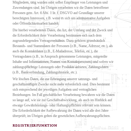
Mitgliedern, tätig werden oder selbst Empfänger von Leistungen und
Zuwendungen sind. Im Übrigen verarbeiten wir die Daten betroffener
Personen gem. Art. 6 Abs. 1 lit. f. DSGVO auf Grundlage unserer
berechtigten Interessen, z.B. wenn es sich um administrative Aufgaben
oder Öffentlichkeitsarbeit handelt.
Die hierbei verarbeiteten Daten, die Art, der Umfang und der Zweck und
die Erforderlichkeit ihrer Verarbeitung bestimmen sich nach dem
zugrundeliegenden Vertragsverhältnis. Dazu gehören grundsätzlich
Bestands- und Stammdaten der Personen (z.B., Name, Adresse, etc.), als
auch die Kontaktdaten (z.B., E-Mailadresse, Telefon, etc.), die
Vertragsdaten (z.B., in Anspruch genommene Leistungen, mitgeteilte
Inhalte und Informationen, Namen von Kontaktpersonen) und sofern wir
zahlungspflichtige Leistungen oder Produkte anbieten, Zahlungsdaten
(z.B., Bankverbindung, Zahlungshistorie, etc.).
Wir löschen Daten, die zur Erbringung unserer satzungs- und
geschäftsmäßigen Zwecke nicht mehr erforderlich sind. Dies bestimmt
sich entsprechend der jeweiligen Aufgaben und vertraglichen
Beziehungen. Im Fall geschäftlicher Verarbeitung bewahren wir die Daten
so lange auf, wie sie zur Geschäftsabwicklung, als auch im Hinblick auf
etwaige Gewährleistungs- oder Haftungspflichten relevant sein können.
Die Erforderlichkeit der Aufbewahrung der Daten wird alle drei Jahre
überprüft; im Übrigen gelten die gesetzlichen Aufbewahrungspflichten.
REGISTRIERFUNKTION