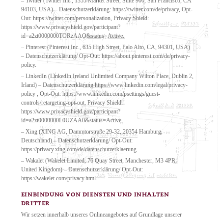
– Twitter (Twitter Inc., 1355 Market Street, Suite 900, San Francisco, CA
94103, USA) – Datenschutzerklärung: https://twitter.com/de/privacy, Opt-
Out: https://twitter.com/personalization, Privacy Shield:
https://www.privacyshield.gov/participant?
id=a2zt0000000TORzAAO&status=Active.
– Pinterest (Pinterest Inc., 635 High Street, Palo Alto, CA, 94301, USA)
– Datenschutzerklärung/ Opt-Out: https://about.pinterest.com/de/privacy-
policy.
– LinkedIn (LinkedIn Ireland Unlimited Company Wilton Place, Dublin 2,
Irland) – Datenschutzerklärung https://www.linkedin.com/legal/privacy-
policy , Opt-Out: https://www.linkedin.com/psettings/guest-
controls/retargeting-opt-out, Privacy Shield:
https://www.privacyshield.gov/participant?
id=a2zt0000000L0UZAA0&status=Active.
– Xing (XING AG, Dammtorstraße 29-32, 20354 Hamburg,
Deutschland) – Datenschutzerklärung/ Opt-Out:
https://privacy.xing.com/de/datenschutzerklaerung.
– Wakalet (Wakelet Limited, 76 Quay Street, Manchester, M3 4PR,
United Kingdom) – Datenschutzerklärung/ Opt-Out:
https://wakelet.com/privacy.html.
EINBINDUNG VON DIENSTEN UND INHALTEN
DRITTER
Wir setzen innerhalb unseres Onlineangebotes auf Grundlage unserer