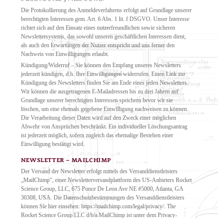
Die Protokollierung des Anmeldeverfahrens erfolgt auf Grundlage unserer
berechtigten Interessen gem. Art. 6 Abs. 1 lit. f DSGVO. Unser Interesse
richtet sich auf den Einsatz eines nutzerfreundlichen sowie sicheren
Newslettersystems, das sowohl unseren geschäftlichen Interessen dient,
als auch den Erwartungen der Nutzer entspricht und uns ferner den
Nachweis von Einwilligungen erlaubt.
Kündigung/Widerruf – Sie können den Empfang unseres Newsletters
jederzeit kündigen, d.h. Ihre Einwilligungen widerrufen. Einen Link zur
Kündigung des Newsletters finden Sie am Ende eines jeden Newsletters.
Wir können die ausgetragenen E-Mailadressen bis zu drei Jahren auf
Grundlage unserer berechtigten Interessen speichern bevor wir sie
löschen, um eine ehemals gegebene Einwilligung nachweisen zu können.
Die Verarbeitung dieser Daten wird auf den Zweck einer möglichen
Abwehr von Ansprüchen beschränkt. Ein individueller Löschungsantrag
ist jederzeit möglich, sofern zugleich das ehemalige Bestehen einer
Einwilligung bestätigt wird.
NEWSLETTER – MAILCHIMP
Der Versand der Newsletter erfolgt mittels des Versanddienstleisters
„MailChimp“, einer Newsletterversandplattform des US-Anbieters Rocket
Science Group, LLC, 675 Ponce De Leon Ave NE #5000, Atlanta, GA
30308, USA. Die Datenschutzbestimmungen des Versanddienstleisters
können Sie hier einsehen: https://mailchimp.com/legal/privacy/. The
Rocket Science Group LLC d/b/a MailChimp ist unter dem Privacy-