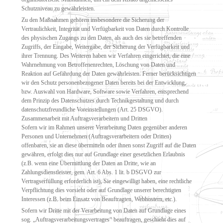
Schutzniveau zu gewährleisten.
Zu den Maßnahmen gehören insbesondere die Sicherung der
Vertraulichkeit, Integrität und Verfügbarkeit von Daten durch Kontrolle
des physischen Zugangs zu den Daten, als auch des sie betreffenden
Zugriffs, der Eingabe, Weitergabe, der Sicherung der Verfügbarkeit und
ihrer Trennung. Des Weiteren haben wir Verfahren eingerichtet, die eine
Wahrnehmung von Betroffenenrechten, Löschung von Daten und
Reaktion auf Gefährdung der Daten gewährleisten. Ferner berücksichtigen
wir den Schutz personenbezogener Daten bereits bei der Entwicklung,
bzw. Auswahl von Hardware, Software sowie Verfahren, entsprechend
dem Prinzip des Datenschutzes durch Technikgestaltung und durch
datenschutzfreundliche Voreinstellungen (Art. 25 DSGVO).
Zusammenarbeit mit Auftragsverarbeitern und Dritten
Sofern wir im Rahmen unserer Verarbeitung Daten gegenüber anderen
Personen und Unternehmen (Auftragsverarbeitern oder Dritten)
offenbaren, sie an diese übermitteln oder ihnen sonst Zugriff auf die Daten
gewähren, erfolgt dies nur auf Grundlage einer gesetzlichen Erlaubnis
(z.B. wenn eine Übermittlung der Daten an Dritte, wie an
Zahlungsdienstleister, gem. Art. 6 Abs. 1 lit. b DSGVO zur
Vertragserfüllung erforderlich ist), Sie eingewilligt haben, eine rechtliche
Verpflichtung dies vorsieht oder auf Grundlage unserer berechtigten
Interessen (z.B. beim Einsatz von Beauftragten, Webhostern, etc.).
Sofern wir Dritte mit der Verarbeitung von Daten auf Grundlage eines
sog. „Auftragsverarbeitungsvertrages“ beauftragen, geschieht dies auf