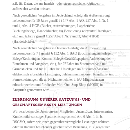
z.B. für Daten, die aus handels- oder steuerrechtlichen Gründen
aufbewahrt werden müssen.
Nach gesetzlichen Vorgaben in Deutschland, erfolgt die Aufbewahrung
insbesondere für 10 Jahre gemäß §§ 147 Abs. 1 AO, 257 Abs. 1 Nr. 1
und 4, Abs. 4 HGB (Bücher, Aufzeichnungen, Lageberichte,
Buchungsbelege, Handelsbücher, für Besteuerung relevanter Unterlagen,
etc.) und 6 Jahre gemäß § 257 Abs. 1 Nr. 2 und 3, Abs. 4 HGB
(Handelsbriefe).
Nach gesetzlichen Vorgaben in Österreich erfolgt die Aufbewahrung
insbesondere für 7 J gemäß § 132 Abs. 1 BAO (Buchhaltungsunterlagen,
Belege/Rechnungen, Konten, Belege, Geschäftspapiere, Aufstellung der
Einnahmen und Ausgaben, etc.), für 22 Jahre im Zusammenhang mit
Grundstücken und für 10 Jahre bei Unterlagen im Zusammenhang mit
elektronisch erbrachten Leistungen, Telekommunikations-, Rundfunk- und
Fernsehleistungen, die an Nichtunternehmer in EU-Mitgliedstaaten
erbracht werden und für die der Mini-One-Stop-Shop (MOSS) in
Anspruch genommen wird.
ERBRINGUNG UNSERER SATZUNGS- UND
GESCHÄFTSGEMÄSSEN LEISTUNGEN
Wir verarbeiten die Daten unserer Mitglieder, Unterstützer, Interessenten,
Kunden oder sonstiger Personen entsprechend Art. 6 Abs. 1 lit. b.
DSGVO, sofern wir ihnen gegenüber vertragliche Leistungen anbieten
oder im Rahmen bestehender geschäftlicher Beziehung, z.B. gegenüber