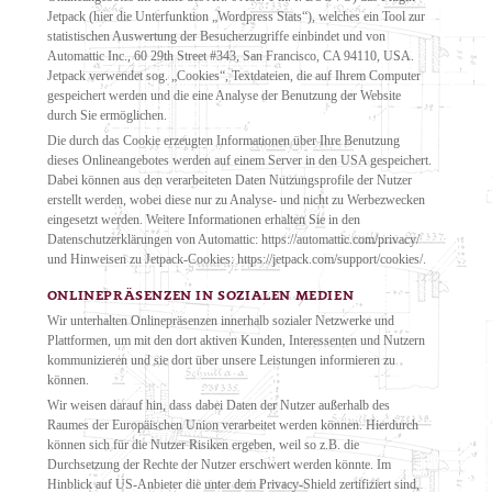
Jetpack (hier die Unterfunktion „Wordpress Stats“), welches ein Tool zur
statistischen Auswertung der Besucherzugriffe einbindet und von
Automattic Inc., 60 29th Street #343, San Francisco, CA 94110, USA.
Jetpack verwendet sog. „Cookies“, Textdateien, die auf Ihrem Computer
gespeichert werden und die eine Analyse der Benutzung der Website
durch Sie ermöglichen.
Die durch das Cookie erzeugten Informationen über Ihre Benutzung
dieses Onlineangebotes werden auf einem Server in den USA gespeichert.
Dabei können aus den verarbeiteten Daten Nutzungsprofile der Nutzer
erstellt werden, wobei diese nur zu Analyse- und nicht zu Werbezwecken
eingesetzt werden. Weitere Informationen erhalten Sie in den
Datenschutzerklärungen von Automattic: https://automattic.com/privacy/
und Hinweisen zu Jetpack-Cookies: https://jetpack.com/support/cookies/.
ONLINEPRÄSENZEN IN SOZIALEN MEDIEN
Wir unterhalten Onlinepräsenzen innerhalb sozialer Netzwerke und
Plattformen, um mit den dort aktiven Kunden, Interessenten und Nutzern
kommunizieren und sie dort über unsere Leistungen informieren zu
können.
Wir weisen darauf hin, dass dabei Daten der Nutzer außerhalb des
Raumes der Europäischen Union verarbeitet werden können. Hierdurch
können sich für die Nutzer Risiken ergeben, weil so z.B. die
Durchsetzung der Rechte der Nutzer erschwert werden könnte. Im
Hinblick auf US-Anbieter die unter dem Privacy-Shield zertifiziert sind,