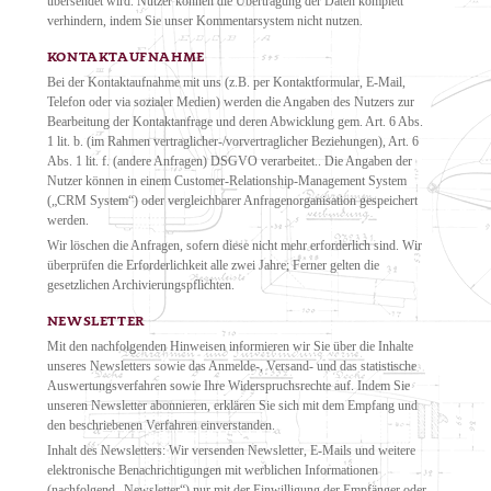
übersendet wird. Nutzer können die Übertragung der Daten komplett
verhindern, indem Sie unser Kommentarsystem nicht nutzen.
KONTAKTAUFNAHME
Bei der Kontaktaufnahme mit uns (z.B. per Kontaktformular, E-Mail,
Telefon oder via sozialer Medien) werden die Angaben des Nutzers zur
Bearbeitung der Kontaktanfrage und deren Abwicklung gem. Art. 6 Abs.
1 lit. b. (im Rahmen vertraglicher-/vorvertraglicher Beziehungen), Art. 6
Abs. 1 lit. f. (andere Anfragen) DSGVO verarbeitet.. Die Angaben der
Nutzer können in einem Customer-Relationship-Management System
(„CRM System“) oder vergleichbarer Anfragenorganisation gespeichert
werden.
Wir löschen die Anfragen, sofern diese nicht mehr erforderlich sind. Wir
überprüfen die Erforderlichkeit alle zwei Jahre; Ferner gelten die
gesetzlichen Archivierungspflichten.
NEWSLETTER
Mit den nachfolgenden Hinweisen informieren wir Sie über die Inhalte
unseres Newsletters sowie das Anmelde-, Versand- und das statistische
Auswertungsverfahren sowie Ihre Widerspruchsrechte auf. Indem Sie
unseren Newsletter abonnieren, erklären Sie sich mit dem Empfang und
den beschriebenen Verfahren einverstanden.
Inhalt des Newsletters: Wir versenden Newsletter, E-Mails und weitere
elektronische Benachrichtigungen mit werblichen Informationen
(nachfolgend „Newsletter“) nur mit der Einwilligung der Empfänger oder