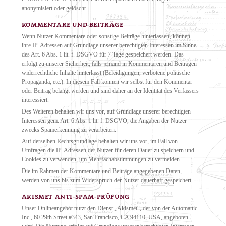
anonymisiert oder gelöscht.
KOMMENTARE UND BEITRÄGE
Wenn Nutzer Kommentare oder sonstige Beiträge hinterlassen, können
ihre IP-Adressen auf Grundlage unserer berechtigten Interessen im Sinne
des Art. 6 Abs. 1 lit. f. DSGVO für 7 Tage gespeichert werden. Das
erfolgt zu unserer Sicherheit, falls jemand in Kommentaren und Beiträgen
widerrechtliche Inhalte hinterlässt (Beleidigungen, verbotene politische
Propaganda, etc.). In diesem Fall können wir selbst für den Kommentar
oder Beitrag belangt werden und sind daher an der Identität des Verfassers
interessiert.
Des Weiteren behalten wir uns vor, auf Grundlage unserer berechtigten
Interessen gem. Art. 6 Abs. 1 lit. f. DSGVO, die Angaben der Nutzer
zwecks Spamerkennung zu verarbeiten.
Auf derselben Rechtsgrundlage behalten wir uns vor, im Fall von
Umfragen die IP-Adressen der Nutzer für deren Dauer zu speichern und
Cookies zu verwenden, um Mehrfachabstimmungen zu vermeiden.
Die im Rahmen der Kommentare und Beiträge angegebenen Daten,
werden von uns bis zum Widerspruch der Nutzer dauerhaft gespeichert.
AKISMET ANTI-SPAM-PRÜFUNG
Unser Onlineangebot nutzt den Dienst „Akismet“, der von der Automattic
Inc., 60 29th Street #343, San Francisco, CA 94110, USA, angeboten