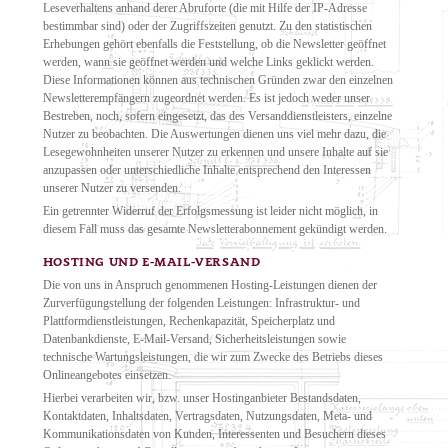
Leseverhaltens anhand derer Abruforte (die mit Hilfe der IP-Adresse
bestimmbar sind) oder der Zugriffszeiten genutzt. Zu den statistischen
Erhebungen gehört ebenfalls die Feststellung, ob die Newsletter geöffnet
werden, wann sie geöffnet werden und welche Links geklickt werden.
Diese Informationen können aus technischen Gründen zwar den einzelnen
Newsletterempfängern zugeordnet werden. Es ist jedoch weder unser
Bestreben, noch, sofern eingesetzt, das des Versanddienstleisters, einzelne
Nutzer zu beobachten. Die Auswertungen dienen uns viel mehr dazu, die
Lesegewohnheiten unserer Nutzer zu erkennen und unsere Inhalte auf sie
anzupassen oder unterschiedliche Inhalte entsprechend den Interessen
unserer Nutzer zu versenden.
Ein getrennter Widerruf der Erfolgsmessung ist leider nicht möglich, in
diesem Fall muss das gesamte Newsletterabonnement gekündigt werden.
HOSTING UND E-MAIL-VERSAND
Die von uns in Anspruch genommenen Hosting-Leistungen dienen der
Zurverfügungstellung der folgenden Leistungen: Infrastruktur- und
Plattformdienstleistungen, Rechenkapazität, Speicherplatz und
Datenbankdienste, E-Mail-Versand, Sicherheitsleistungen sowie
technische Wartungsleistungen, die wir zum Zwecke des Betriebs dieses
Onlineangebotes einsetzen.
Hierbei verarbeiten wir, bzw. unser Hostinganbieter Bestandsdaten,
Kontaktdaten, Inhaltsdaten, Vertragsdaten, Nutzungsdaten, Meta- und
Kommunikationsdaten von Kunden, Interessenten und Besuchern dieses