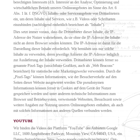
berechtigten Interessen (d.h. Interesse an der Analyse, Optimierung und
wirtschaftlichem Betrieb unseres Onlineangebotes im Sinne des Art. 6
Abs. 1 lit. f. DSGVO) Inhalts- oder Serviceangebote von Drittanbietern
ein, um deren Inhalte und Services, wie z.B. Videos oder Schriftarten
einzubinden (nachfolgend einheitlich bezeichnet als “Inhalte”).
Dies setzt immer voraus, dass die Drittanbieter dieser Inhalte, die IP-
Adresse der Nutzer wahrnehmen, da sie ohne die IP-Adresse die Inhalte
nicht an deren Browser senden könnten. Die IP-Adresse ist damit für die
Darstellung dieser Inhalte erforderlich. Wir bemühen uns nur solche
Inhalte zu verwenden, deren jeweilige Anbieter die IP-Adresse lediglich
zur Auslieferung der Inhalte verwenden. Drittanbieter können ferner so
genannte Pixel-Tags (unsichtbare Grafiken, auch als „Web Beacons“
bezeichnet) für statistische oder Marketingzwecke verwenden. Durch die
„Pixel-Tags“ können Informationen, wie der Besucherverkehr auf den
Seiten dieser Website ausgewertet werden. Die pseudonymen
Informationen können ferner in Cookies auf dem Gerät der Nutzer
gespeichert werden und unter anderem technische Informationen zum
Browser und Betriebssystem, verweisende Webseiten, Besuchszeit sowie
weitere Angaben zur Nutzung unseres Onlineangebotes enthalten, als auch
mit solchen Informationen aus anderen Quellen verbunden werden.
YOUTUBE
Wir binden die Videos der Plattform “YouTube” des Anbieters Google
LLC, 1600 Amphitheatre Parkway, Mountain View, CA 94043, USA, ein.
Datenschutzerklärung: https://www.google.com/policies/privacy/, Opt-