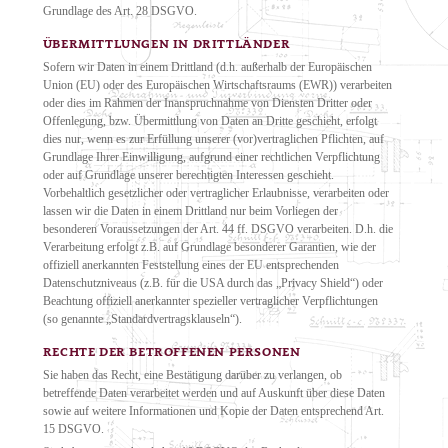
Grundlage des Art. 28 DSGVO.
ÜBERMITTLUNGEN IN DRITTLÄNDER
Sofern wir Daten in einem Drittland (d.h. außerhalb der Europäischen
Union (EU) oder des Europäischen Wirtschaftsraums (EWR)) verarbeiten
oder dies im Rahmen der Inanspruchnahme von Diensten Dritter oder
Offenlegung, bzw. Übermittlung von Daten an Dritte geschieht, erfolgt
dies nur, wenn es zur Erfüllung unserer (vor)vertraglichen Pflichten, auf
Grundlage Ihrer Einwilligung, aufgrund einer rechtlichen Verpflichtung
oder auf Grundlage unserer berechtigten Interessen geschieht.
Vorbehaltlich gesetzlicher oder vertraglicher Erlaubnisse, verarbeiten oder
lassen wir die Daten in einem Drittland nur beim Vorliegen der
besonderen Voraussetzungen der Art. 44 ff. DSGVO verarbeiten. D.h. die
Verarbeitung erfolgt z.B. auf Grundlage besonderer Garantien, wie der
offiziell anerkannten Feststellung eines der EU entsprechenden
Datenschutzniveaus (z.B. für die USA durch das „Privacy Shield“) oder
Beachtung offiziell anerkannter spezieller vertraglicher Verpflichtungen
(so genannte „Standardvertragsklauseln“).
RECHTE DER BETROFFENEN PERSONEN
Sie haben das Recht, eine Bestätigung darüber zu verlangen, ob
betreffende Daten verarbeitet werden und auf Auskunft über diese Daten
sowie auf weitere Informationen und Kopie der Daten entsprechend Art.
15 DSGVO.